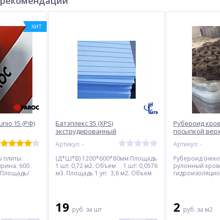
 рекомендации
ХИТ
nio 15 (РФ)
Батэплекс 35 (XPS)
Рубероид кро
экструдированный
посыпкой верх
пенополистирол.
(некондиция) 1
Артикул: -
Артикул: -
1200*600*80мм*5
шт=0,288м3/3,6м2.
 плиты:
(Д*Ш*В) 1200*600*80мм Площадь
Рубероид (неко
рина: 600
1 шт: 0,72 м2. Объем 1 шт: 0,0576
рулонный кров
 Площадь/
м3. Площадь 1 уп: 3,6 м2. Объем
гидроизоляцио
 0,036м3 Кол-
1 уп: 0,288 м3. Кол-во в 1 уп: 5 шт.
Применение: в
 Площадь/
Средняя плотность: 35 кг/м3 Цена
Посыпка: грани
0,216м3
указана за 1 шт.
Основа: картон 
Масса: 27 кг. Це
19
2
руб.
за шт
руб.
за м2