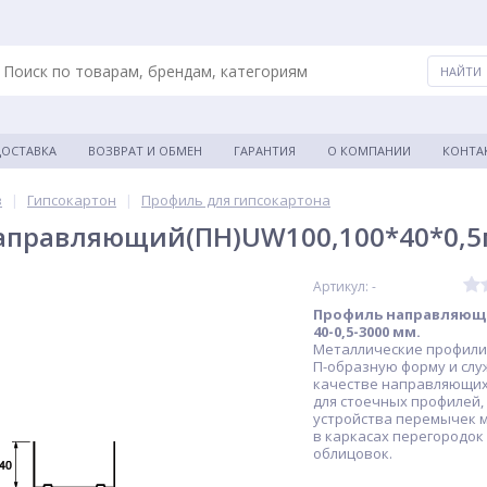
ДОСТАВКА
ВОЗВРАТ И ОБМЕН
ГАРАНТИЯ
О КОМПАНИИ
КОНТА
в
|
Гипсокартон
|
Профиль для гипсокартона
правляющий(ПН)UW100,100*40*0,5мм.
Артикул: -
Профиль направляющи
40-0,5-3000 мм.
Металлические профили
П-образную форму и слу
качестве направляющих
для стоечных профилей, 
устройства перемычек 
в каркасах перегородок
облицовок.