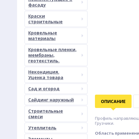
фасаду
Краски
строительные
Кровельные
материалы
Кровельные пленки,
мембраны,
геотекстиль.
Некондиция.
Уценка товара
Сад и огород
Сайдинг наружный
ОПИСАНИЕ
Строительные
смеси
Профиль направляющий 
Грузчики.
Утеплитель
Область применени
Элементы