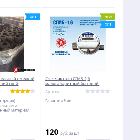
ХИТ
NEW
ХИТ
вельный с мелкой
Счетчик газа СГМБ-1,6
ний слой,
малогабаритный бытовой.
0 м2.
Сертифицирован в РБ!!!
Артикул: -
ндиция) -
Гарантия 8 лет.
ельный и
нный материал.
ерхний слой
тная крошка
Рулон: 10 м2.
на за 1 м2.
120
руб.
за шт