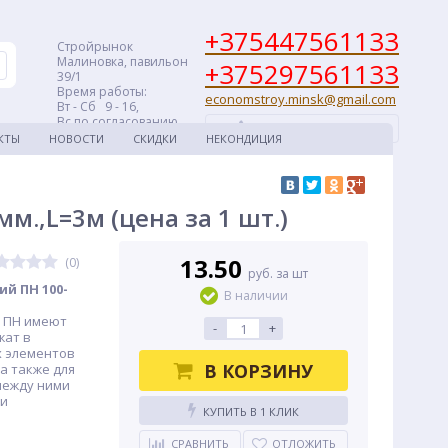
+375447561133
Стройрынок
Малиновка, павильон
+375297561133
39/1
Время работы:
economstroy.minsk@gmail.com
Вт - Сб 9 - 16,
Вс по согласованию
ЗАКАЗАТЬ ЗВОНОК
КТЫ
НОВОСТИ
СКИДКИ
НЕКОНДИЦИЯ
,L=3м (цена за 1 шт.)
13.50
(0)
руб. за шт
й ПН 100-
В наличии
 ПН имеют
-
+
жат в
 элементов
В КОРЗИНУ
а также для
между ними
 и
КУПИТЬ В 1 КЛИК
СРАВНИТЬ
ОТЛОЖИТЬ