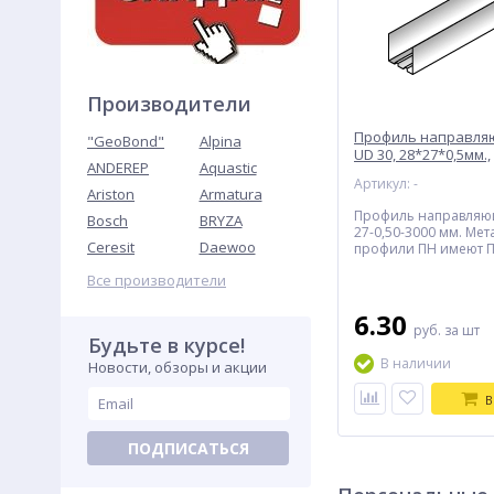
Производители
Профиль направля
"GeoBond"
Alpina
UD 30, 28*27*0,5мм.,
ANDEREP
Aquastic
пристенный, L=3м (ц
Артикул: -
Ariston
Armatura
Профиль направляю
Bosch
BRYZA
27-0,50-3000 мм. Ме
Ceresit
Daewoo
профили ПН имеют 
форму и служат в кач
Все производители
направляющих элеме
стоечных профилей, 
устройства перемыч
6.30
руб.
за шт
ними в каркасах пер
Будьте в курсе!
облицовок. Цена за 1
В наличии
Новости, обзоры и акции
В
ПОДПИСАТЬСЯ