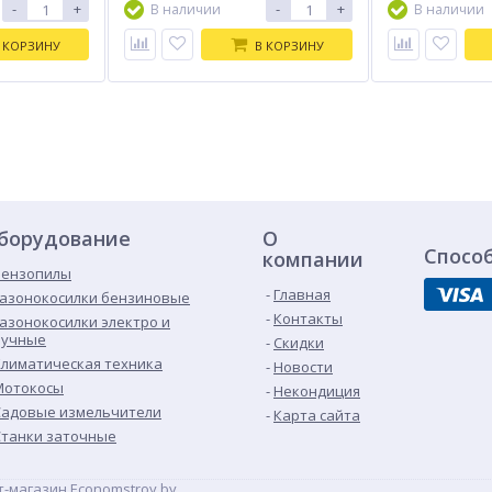
-
+
-
+
В наличии
В наличии
 КОРЗИНУ
В КОРЗИНУ
борудование
О
Спосо
компании
Бензопилы
Главная
Газонокосилки бензиновые
Контакты
Газонокосилки электро и
ручные
Скидки
Климатическая техника
Новости
Мотокосы
Некондиция
Садовые измельчители
Карта сайта
Станки заточные
-магазин Economstroy.by