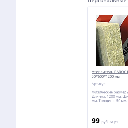
Персональные
Утеплитель PAROC Li
50*600*1200 мм.
Артикул: -
Физические размеры
Длинна: 1200 мм. Ши
мм. Толщина: 50 мм.
объем 1 шт.: 0,72м2/
во в упаковке: 6 шт.
объем 1 уп.: 4,32м2/ 
99
руб.
за уп.