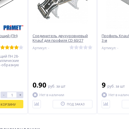
ющий (ПН)
Соединитель двухуровневый
Профиль Knauf 
Knauf для профиля CD 60/27
3 м
ена за 1 шт.)
Артикул: -
Артикул: -
щий ПН 28-
таллические
П-образную
естве
нтов для
а также для
ек между
0.90
9
руб.
за шт
руб.
за шт
егородок и
 шт.
-
+
Нет в наличии
Нет в нали
ПОД ЗАКАЗ
 КОРЗИНУ